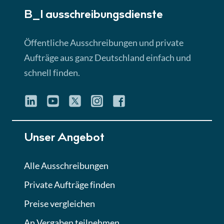
B_I ausschreibungs­dienste
Lektion 3
EU-Ausschreibungen
Öffentliche Ausschreibungen und private
► 4:31 Min
Aufträge aus ganz Deutschland einfach und
schnell finden.
Lektion 4
Mini-Quiz
Quiz
Lektion 5
Unser Angebot
Eignung im Vergabeverfahren
► 3:18 Min
Alle Ausschreibungen
Private Aufträge finden
Lektion 6
Abgabe von Angeboten
Preise vergleichen
Lektion
An Vergaben teilnehmen