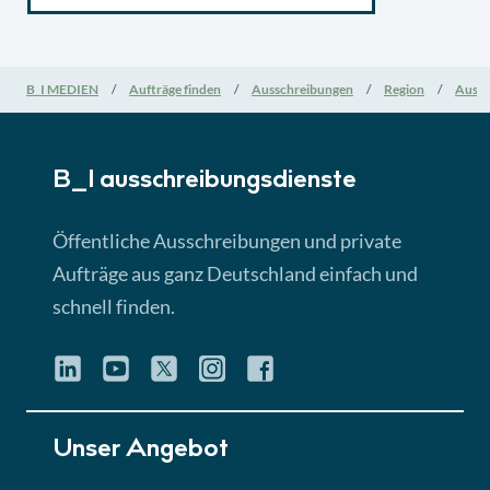
B_I MEDIEN
Aufträge finden
Ausschreibungen
Region
Aussc
B_I ausschreibungs­dienste
Öffentliche Ausschreibungen und private
Aufträge aus ganz Deutschland einfach und
schnell finden.
Unser Angebot