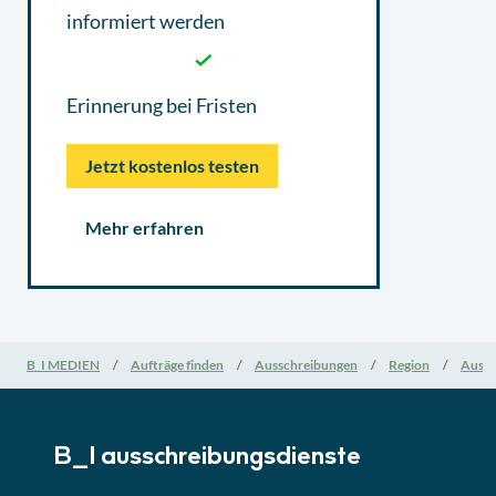
informiert werden
Erinnerung bei Fristen
Jetzt kostenlos testen
Mehr erfahren
B_I MEDIEN
Aufträge finden
Ausschreibungen
Region
Aussc
B_I ausschreibungs­dienste