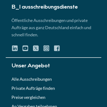
B_I ausschreibungs­dienste
Lektion 3
EU-Ausschreibungen
Öffentliche Ausschreibungen und private
► 4:31 Min
Aufträge aus ganz Deutschland einfach und
schnell finden.
Lektion 4
Mini-Quiz
Quiz
Lektion 5
Unser Angebot
Eignung im Vergabeverfahren
► 3:18 Min
Alle Ausschreibungen
Private Aufträge finden
Lektion 6
Abgabe von Angeboten
Preise vergleichen
Lektion
An Vergaben teilnehmen