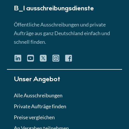
B_I ausschreibungs­dienste
Lektion 3
EU-Ausschreibungen
Öffentliche Ausschreibungen und private
► 4:31 Min
Aufträge aus ganz Deutschland einfach und
schnell finden.
Lektion 4
Mini-Quiz
Quiz
Lektion 5
Unser Angebot
Eignung im Vergabeverfahren
► 3:18 Min
Alle Ausschreibungen
Private Aufträge finden
Lektion 6
Abgabe von Angeboten
Preise vergleichen
Lektion
An Vergaben teilnehmen