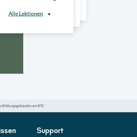
ns
Alle Lektionen
Alle Lektionen
ntliche Ausschreibungen
► 2:30 Min
onale Verfahrensarten
► 5:18 Min
usschreibungen
► 4:31 Min
-Quiz
Quiz
es Bildungsgebäudes am BTC
ung im Vergabeverfahren
► 3:18 Min
be von Angeboten
Lektion
ssen
Support