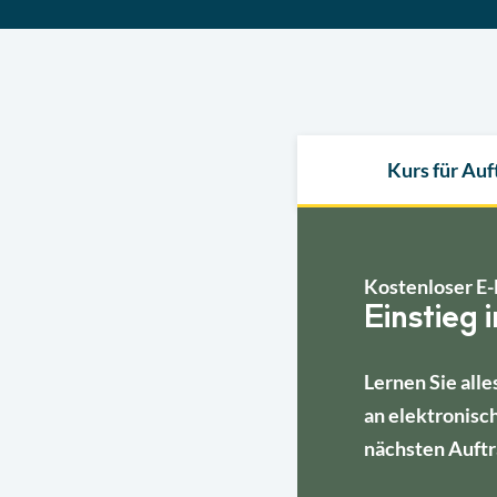
Kurs für Au
Kostenloser E-
Einstieg 
Lernen Sie alle
an elektronisc
nächsten Auftr