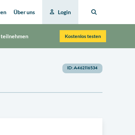
ten
Über uns
Login
 teilnehmen
Kostenlos testen
ID:
A462116534