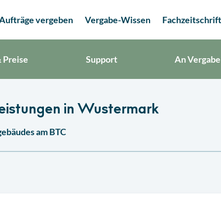
Aufträge vergeben
Vergabe-Wissen
Fachzeitschrif
 Preise
Support
An Vergabe
eistungen in Wustermark
sgebäudes am BTC