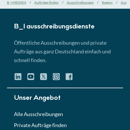
Nationale Verfahrensarten
B_I MEDIEN
Aufträge finden
Ausschreibungen
Region
Aussc
► 5:18 Min
B_I ausschreibungs­dienste
Lektion 3
EU-Ausschreibungen
Öffentliche Ausschreibungen und private
► 4:31 Min
Aufträge aus ganz Deutschland einfach und
schnell finden.
Lektion 4
Mini-Quiz
Quiz
Lektion 5
Unser Angebot
Eignung im Vergabeverfahren
► 3:18 Min
Alle Ausschreibungen
Private Aufträge finden
Lektion 6