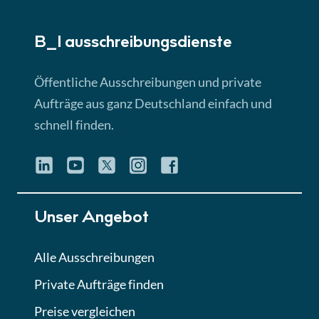
► 5:18 Min
B_I ausschreibungs­dienste
Lektion 3
EU-Ausschreibungen
Öffentliche Ausschreibungen und private
► 4:31 Min
Aufträge aus ganz Deutschland einfach und
schnell finden.
Lektion 4
Mini-Quiz
Quiz
Lektion 5
Unser Angebot
Eignung im Vergabeverfahren
► 3:18 Min
Alle Ausschreibungen
Private Aufträge finden
Lektion 6
Abgabe von Angeboten
Preise vergleichen