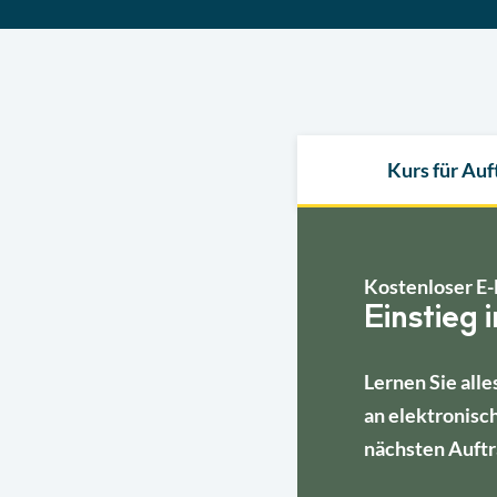
Kurs für Au
Kostenloser E-
Einstieg 
Lernen Sie alle
an elektronisc
nächsten Auftr