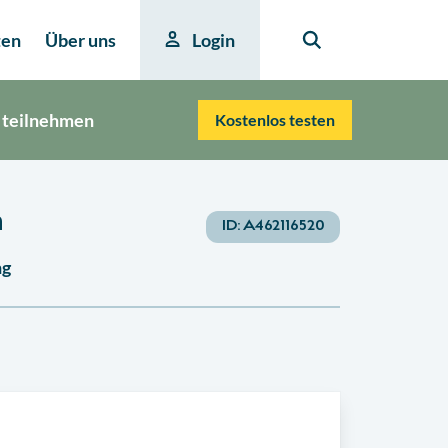
ten
Über uns
Login
 teilnehmen
Kostenlos testen
n
ID:
A462116520
ng