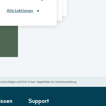
ns
Alle Lektionen
Alle Lektionen
ntliche Ausschreibungen
► 2:30 Min
onale Verfahrensarten
► 5:18 Min
usschreibungen
► 4:31 Min
-Quiz
Quiz
ule in Regen mit FOS: Fräser, Sägeblätter für Holzbearbeitung
ung im Vergabeverfahren
► 3:18 Min
be von Angeboten
Lektion
ssen
Support