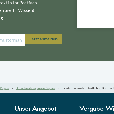
ekt in Ihr Postfach
en Sie Ihr Wissen!
ng
Lektion 1
Öffe
Jetzt anmelden
Lektion 2
Nati
Lektion 3
EU-A
Lektion 4
Mini
Region
Ausschreibungen aus Bayern
Ersatzneubau der Staatlichen Berufssch
Lektion 5
Eign
Lektion 6
Abga
Unser Angebot
Vergabe-Wi