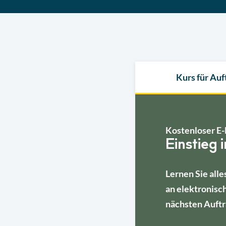
Kurs für Au
Kostenloser E-
Einstieg 
Lernen Sie alle
an elektronisc
nächsten Auftr