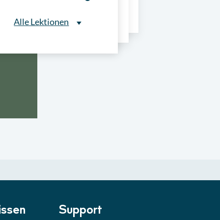
ns
Alle Lektionen
Alle Lektionen
ntliche Ausschreibungen
► 2:30 Min
onale Verfahrensarten
► 5:18 Min
usschreibungen
► 4:31 Min
-Quiz
Quiz
ung im Vergabeverfahren
► 3:18 Min
be von Angeboten
Lektion
ssen
Support