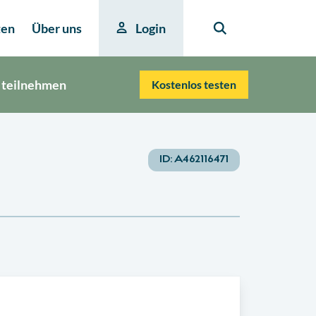
ten
Über uns
Login
 teilnehmen
Kostenlos testen
ID:
A462116471