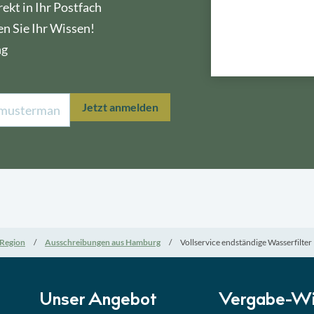
ekt in Ihr Postfach
en Sie Ihr Wissen!
ng
Lektion 1
Öffe
Jetzt anmelden
Lektion 2
Nati
Lektion 3
EU-A
Lektion 4
Mini
Region
Ausschreibungen aus Hamburg
Vollservice endständige Wasserfilter
Lektion 5
Eign
Lektion 6
Abga
Unser Angebot
Vergabe-Wi