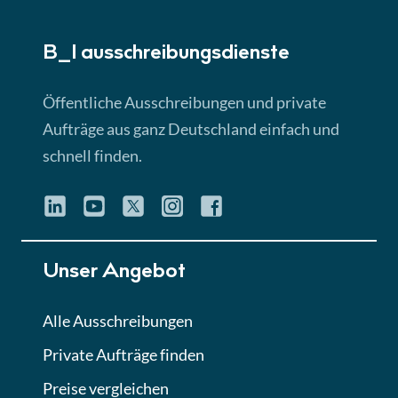
► 5:18 Min
B_I ausschreibungs­dienste
Lektion 3
EU-Ausschreibungen
Öffentliche Ausschreibungen und private
► 4:31 Min
Aufträge aus ganz Deutschland einfach und
schnell finden.
Lektion 4
Mini-Quiz
Quiz
Lektion 5
Unser Angebot
Eignung im Vergabeverfahren
► 3:18 Min
Alle Ausschreibungen
Private Aufträge finden
Lektion 6
Abgabe von Angeboten
Preise vergleichen