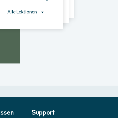
ns
Alle Lektionen
Alle Lektionen
ntliche Ausschreibungen
► 2:30 Min
onale Verfahrensarten
► 5:18 Min
usschreibungen
► 4:31 Min
-Quiz
Quiz
ung im Vergabeverfahren
► 3:18 Min
be von Angeboten
Lektion
ssen
Support