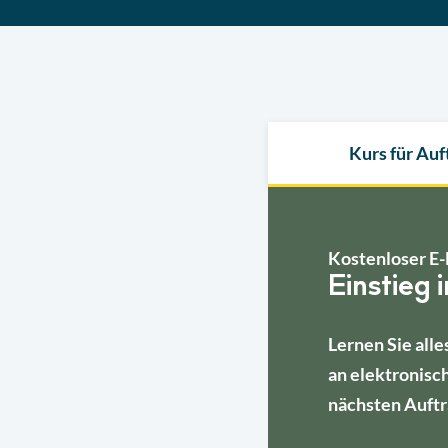
Kurs für Au
Kostenloser E-
Einstieg 
Lernen Sie alle
an elektronisc
nächsten Auftr