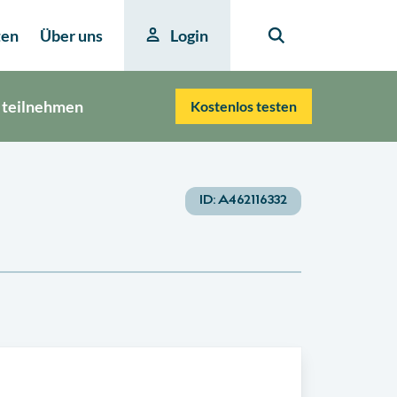
ten
Über uns
Login
 teilnehmen
Kostenlos testen
ID:
A462116332