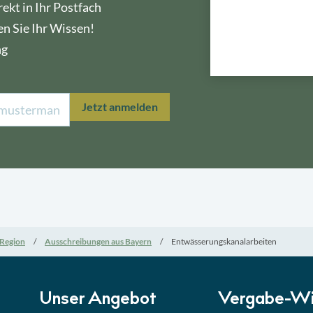
ekt in Ihr Postfach
en Sie Ihr Wissen!
ng
Lektion 1
Öffe
Jetzt anmelden
Lektion 2
Nati
Lektion 3
EU-A
Lektion 4
Mini
Region
Ausschreibungen aus Bayern
Entwässerungskanalarbeiten
Lektion 5
Eign
Lektion 6
Abga
Unser Angebot
Vergabe-Wi