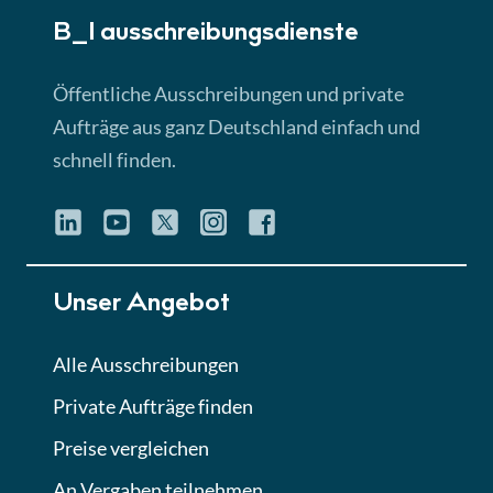
B_I ausschreibungs­dienste
Lektion 3
EU-Ausschreibungen
Öffentliche Ausschreibungen und private
► 4:31 Min
Aufträge aus ganz Deutschland einfach und
schnell finden.
Lektion 4
Mini-Quiz
Quiz
Lektion 5
Unser Angebot
Eignung im Vergabeverfahren
► 3:18 Min
Alle Ausschreibungen
Private Aufträge finden
Lektion 6
Abgabe von Angeboten
Preise vergleichen
Lektion
An Vergaben teilnehmen