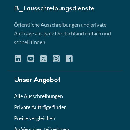
B_I ausschreibungs­dienste
Lektion 3
EU-Ausschreibungen
Öffentliche Ausschreibungen und private
► 4:31 Min
Aufträge aus ganz Deutschland einfach und
schnell finden.
Lektion 4
Mini-Quiz
Quiz
Lektion 5
Unser Angebot
Eignung im Vergabeverfahren
► 3:18 Min
Alle Ausschreibungen
Private Aufträge finden
Lektion 6
Abgabe von Angeboten
Preise vergleichen
Lektion
An Vergaben teilnehmen