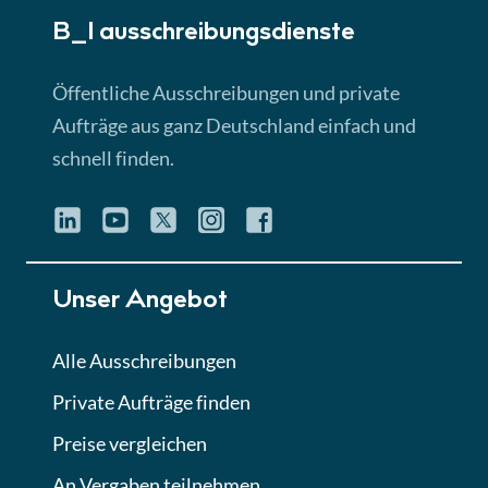
B_I ausschreibungs­dienste
Lektion 3
EU-Ausschreibungen
Öffentliche Ausschreibungen und private
► 4:31 Min
Aufträge aus ganz Deutschland einfach und
schnell finden.
Lektion 4
Mini-Quiz
Quiz
Lektion 5
Unser Angebot
Eignung im Vergabeverfahren
► 3:18 Min
Alle Ausschreibungen
Private Aufträge finden
Lektion 6
Abgabe von Angeboten
Preise vergleichen
Lektion
An Vergaben teilnehmen