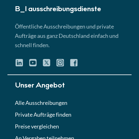
B_I ausschreibungs­dienste
Lektion 3
EU-Ausschreibungen
Öffentliche Ausschreibungen und private
► 4:31 Min
Aufträge aus ganz Deutschland einfach und
schnell finden.
Lektion 4
Mini-Quiz
Quiz
Lektion 5
Unser Angebot
Eignung im Vergabeverfahren
► 3:18 Min
Alle Ausschreibungen
Private Aufträge finden
Lektion 6
Abgabe von Angeboten
Preise vergleichen
Lektion
An Vergaben teilnehmen