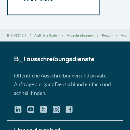
B_I MEDIEN
Aufträge finden
Ausschreibungen
Region
Aussc
B_I ausschreibungs­dienste
Öffentliche Ausschreibungen und private
Aufträge aus ganz Deutschland einfach und
schnell finden.