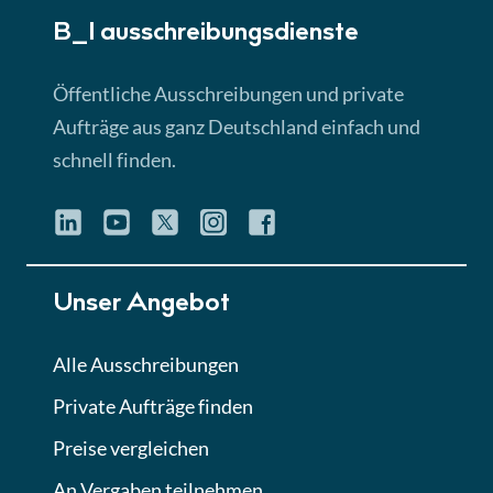
B_I ausschreibungs­dienste
Lektion 3
EU-Ausschreibungen
Öffentliche Ausschreibungen und private
► 4:31 Min
Aufträge aus ganz Deutschland einfach und
schnell finden.
Lektion 4
Mini-Quiz
Quiz
Lektion 5
Unser Angebot
Eignung im Vergabeverfahren
► 3:18 Min
Alle Ausschreibungen
Private Aufträge finden
Lektion 6
Abgabe von Angeboten
Preise vergleichen
Lektion
An Vergaben teilnehmen