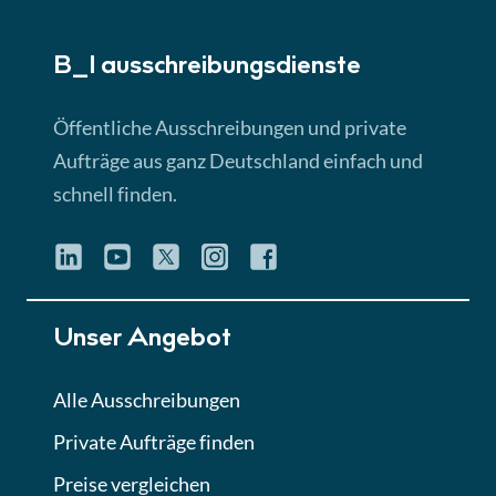
► 5:18 Min
B_I ausschreibungs­dienste
Lektion 3
EU-Ausschreibungen
Öffentliche Ausschreibungen und private
► 4:31 Min
Aufträge aus ganz Deutschland einfach und
schnell finden.
Lektion 4
Mini-Quiz
Quiz
Lektion 5
Unser Angebot
Eignung im Vergabeverfahren
► 3:18 Min
Alle Ausschreibungen
Private Aufträge finden
Lektion 6
Abgabe von Angeboten
Preise vergleichen