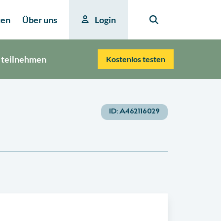
ten
Über uns
Login
 teilnehmen
Kostenlos testen
ID:
A462116029