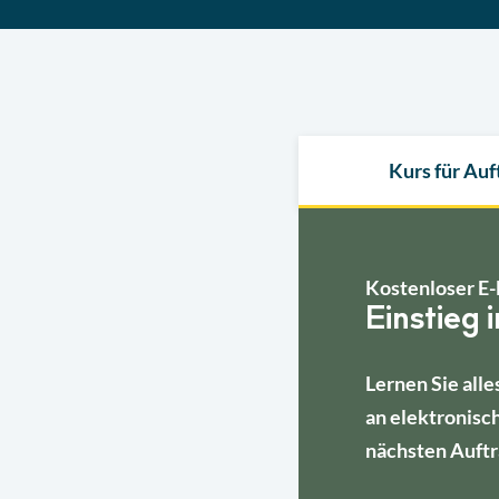
Kurs für Au
Kostenloser E-
Einstieg 
Lernen Sie alle
an elektronisc
nächsten Auftr