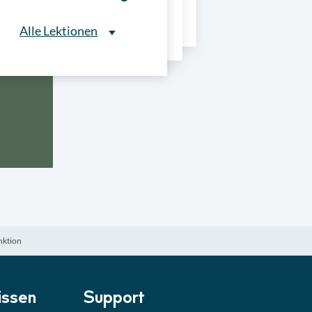
ns
Alle Lektionen
Alle Lektionen
ntliche Ausschreibungen
► 2:30 Min
onale Verfahrensarten
► 5:18 Min
usschreibungen
► 4:31 Min
-Quiz
Quiz
nktion
ung im Vergabeverfahren
► 3:18 Min
be von Angeboten
Lektion
ssen
Support