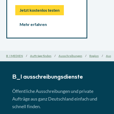
Jetzt kostenlos testen
Mehr erfahren
B_I MEDIEN
Aufträge finden
Ausschreibungen
Region
Aussc
B_I ausschreibungs­dienste
Öffentliche Ausschreibungen und private
Aufträge aus ganz Deutschland einfach und
schnell finden.