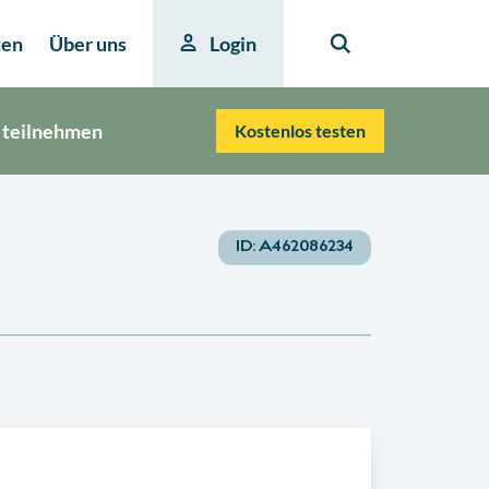
ten
Über uns
Login
 teilnehmen
Kostenlos testen
ID:
A462086234