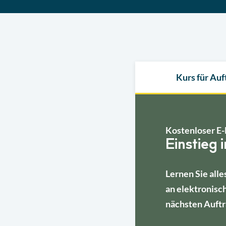
Kurs für Au
Kostenloser E-
Einstieg 
Lernen Sie alle
an elektronisc
nächsten Auftr