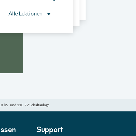
ns
Alle Lektionen
Alle Lektionen
ntliche Ausschreibungen
► 2:30 Min
onale Verfahrensarten
► 5:18 Min
usschreibungen
► 4:31 Min
-Quiz
Quiz
0-kV- und 110-kV Schaltanlage
ung im Vergabeverfahren
► 3:18 Min
be von Angeboten
Lektion
ssen
Support