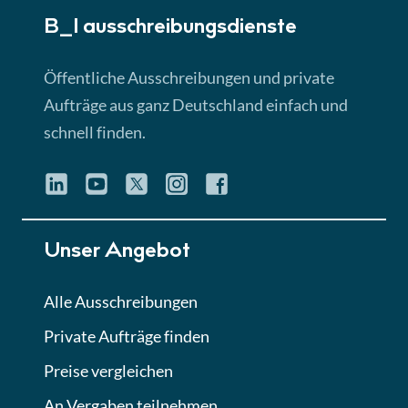
B_I ausschreibungs­dienste
Lektion 3
EU-Ausschreibungen
Öffentliche Ausschreibungen und private
► 4:31 Min
Aufträge aus ganz Deutschland einfach und
schnell finden.
Lektion 4
Mini-Quiz
Quiz
Lektion 5
Unser Angebot
Eignung im Vergabeverfahren
► 3:18 Min
Alle Ausschreibungen
Private Aufträge finden
Lektion 6
Abgabe von Angeboten
Preise vergleichen
Lektion
An Vergaben teilnehmen