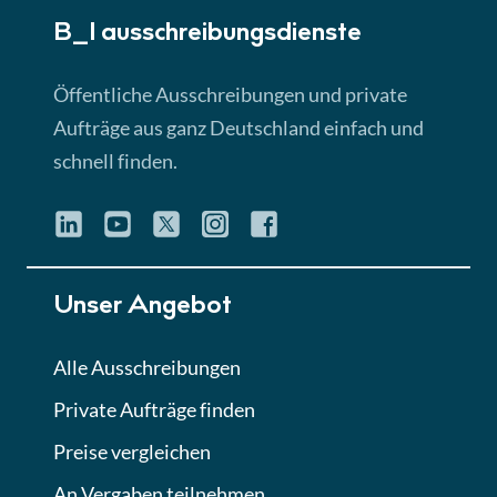
B_I ausschreibungs­dienste
Lektion 3
EU-Ausschreibungen
Öffentliche Ausschreibungen und private
► 4:31 Min
Aufträge aus ganz Deutschland einfach und
schnell finden.
Lektion 4
Mini-Quiz
Quiz
Lektion 5
Unser Angebot
Eignung im Vergabeverfahren
► 3:18 Min
Alle Ausschreibungen
Private Aufträge finden
Lektion 6
Abgabe von Angeboten
Preise vergleichen
Lektion
An Vergaben teilnehmen