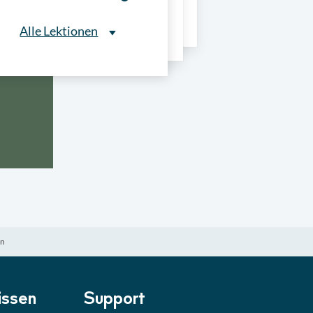
ns
Alle Lektionen
Alle Lektionen
ntliche Ausschreibungen
► 2:30 Min
onale Verfahrensarten
► 5:18 Min
usschreibungen
► 4:31 Min
-Quiz
Quiz
ln
ung im Vergabeverfahren
► 3:18 Min
be von Angeboten
Lektion
ssen
Support