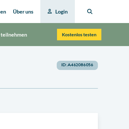
ten
Über uns
Login
 teilnehmen
Kostenlos testen
ID:
A462086056