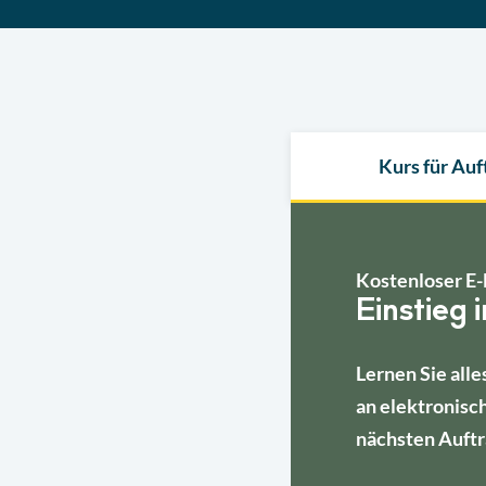
Kurs für Au
Kostenloser E-
Einstieg 
Lernen Sie alle
an elektronisc
nächsten Auftr