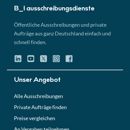
B_I ausschreibungs­dienste
Lektion 3
EU-Ausschreibungen
Öffentliche Ausschreibungen und private
► 4:31 Min
Aufträge aus ganz Deutschland einfach und
schnell finden.
Lektion 4
Mini-Quiz
Quiz
Lektion 5
Unser Angebot
Eignung im Vergabeverfahren
► 3:18 Min
Alle Ausschreibungen
Private Aufträge finden
Lektion 6
Abgabe von Angeboten
Preise vergleichen
Lektion
An Vergaben teilnehmen