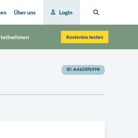
ten
Über uns
Login
 teilnehmen
Kostenlos testen
ID:
A462076598