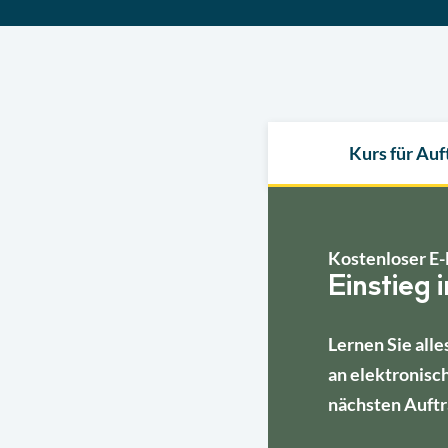
Kurs für Au
Kostenloser E-
Einstieg 
Lernen Sie alle
an elektronisc
nächsten Auftr