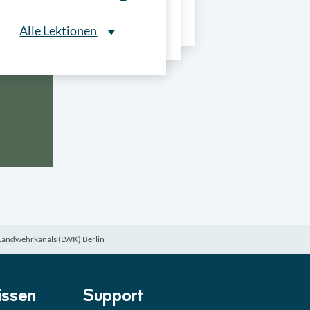
ns
Alle Lektionen
Alle Lektionen
ntliche Ausschreibungen
► 2:30 Min
onale Verfahrensarten
► 5:18 Min
usschreibungen
► 4:31 Min
-Quiz
Quiz
 Landwehrkanals (LWK) Berlin
ung im Vergabeverfahren
► 3:18 Min
be von Angeboten
Lektion
ssen
Support