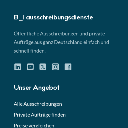
► 5:18 Min
B_I ausschreibungs­dienste
Lektion 3
EU-Ausschreibungen
Öffentliche Ausschreibungen und private
► 4:31 Min
Aufträge aus ganz Deutschland einfach und
schnell finden.
Lektion 4
Mini-Quiz
Quiz
Lektion 5
Unser Angebot
Eignung im Vergabeverfahren
► 3:18 Min
Alle Ausschreibungen
Private Aufträge finden
Lektion 6
Abgabe von Angeboten
Preise vergleichen