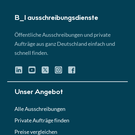
► 5:18 Min
B_I ausschreibungs­dienste
Lektion 3
EU-Ausschreibungen
Öffentliche Ausschreibungen und private
► 4:31 Min
Aufträge aus ganz Deutschland einfach und
schnell finden.
Lektion 4
Mini-Quiz
Quiz
Lektion 5
Unser Angebot
Eignung im Vergabeverfahren
► 3:18 Min
Alle Ausschreibungen
Private Aufträge finden
Lektion 6
Abgabe von Angeboten
Preise vergleichen