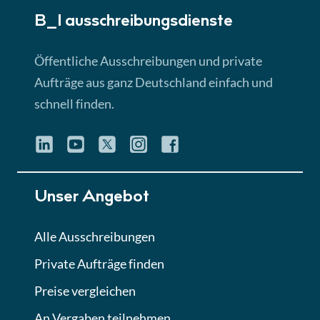
B_I ausschreibungs­dienste
Lektion 3
EU-Ausschreibungen
Öffentliche Ausschreibungen und private
► 4:31 Min
Aufträge aus ganz Deutschland einfach und
schnell finden.
Lektion 4
Mini-Quiz
Quiz
Lektion 5
Unser Angebot
Eignung im Vergabeverfahren
► 3:18 Min
Alle Ausschreibungen
Private Aufträge finden
Lektion 6
Abgabe von Angeboten
Preise vergleichen
Lektion
An Vergaben teilnehmen