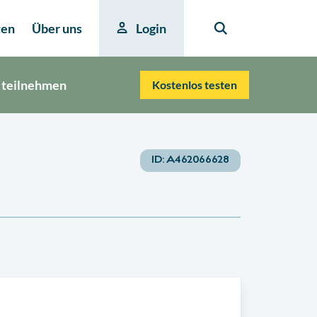
ten
Über uns
Login
 teilnehmen
Kostenlos testen
ID:
A462066628