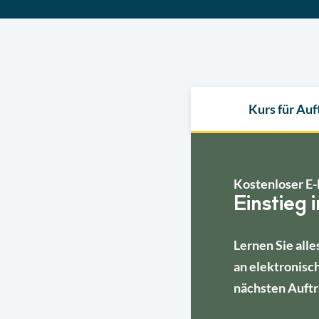
Kurs für Au
Kostenloser E-
Einstieg 
Lernen Sie alle
an elektronisc
nächsten Auftr