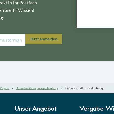
ekt in Ihr Postfach
en Sie Ihr Wissen!
ng
Lektion 1
Öffe
Jetzt anmelden
Lektion 2
Nati
Lektion 3
EU-A
Lektion 4
Mini
Region
Ausschreibungen aus Hamburg
Oktaviostraße – Bodenbelag
Lektion 5
Eign
Lektion 6
Abga
Unser Angebot
Vergabe-Wi