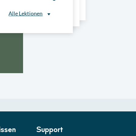
ns
Alle Lektionen
Alle Lektionen
ntliche Ausschreibungen
► 2:30 Min
onale Verfahrensarten
► 5:18 Min
usschreibungen
► 4:31 Min
-Quiz
Quiz
ung im Vergabeverfahren
► 3:18 Min
be von Angeboten
Lektion
ssen
Support