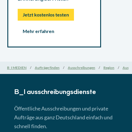
Jetzt kostenlos testen
Mehr erfahren
B_I MEDIEN
Aufträge finden
Ausschreibungen
Region
Aussc
B_I ausschreibungs­dienste
Öffentliche Ausschreibungen und private
Aufträge aus ganz Deutschland einfach und
schnell finden.