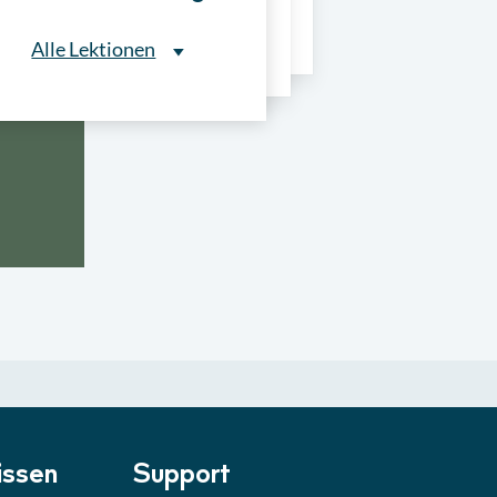
ns
Alle Lektionen
Alle Lektionen
ntliche Ausschreibungen
► 2:30 Min
onale Verfahrensarten
► 5:18 Min
usschreibungen
► 4:31 Min
-Quiz
Quiz
ung im Vergabeverfahren
► 3:18 Min
be von Angeboten
Lektion
ssen
Support