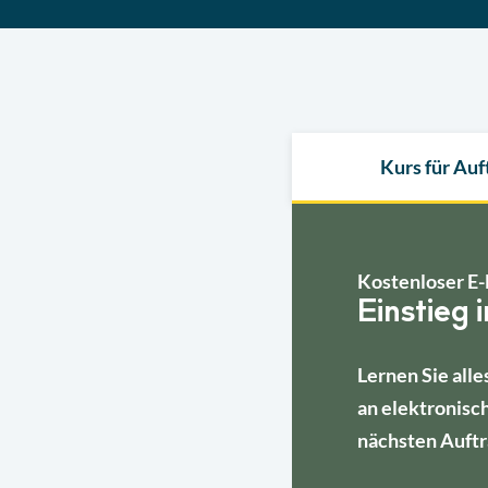
Kurs für Au
Kostenloser E-
Einstieg 
Lernen Sie alle
an elektronisc
nächsten Auftr