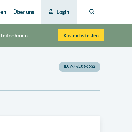
ten
Über uns
Login
 teilnehmen
Kostenlos testen
ID:
A462066532