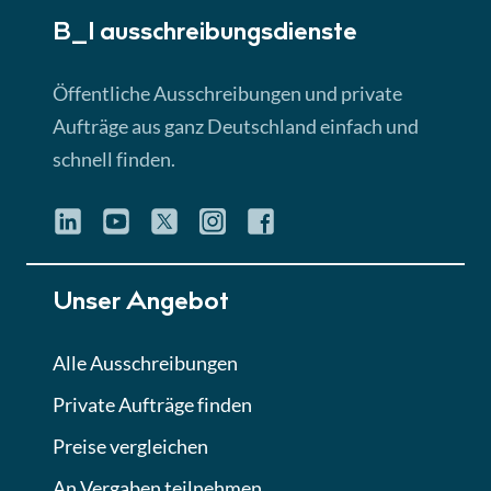
B_I ausschreibungs­dienste
Lektion 3
EU-Ausschreibungen
Öffentliche Ausschreibungen und private
► 4:31 Min
Aufträge aus ganz Deutschland einfach und
schnell finden.
Lektion 4
Mini-Quiz
Quiz
Lektion 5
Unser Angebot
Eignung im Vergabeverfahren
► 3:18 Min
Alle Ausschreibungen
Private Aufträge finden
Lektion 6
Abgabe von Angeboten
Preise vergleichen
Lektion
An Vergaben teilnehmen