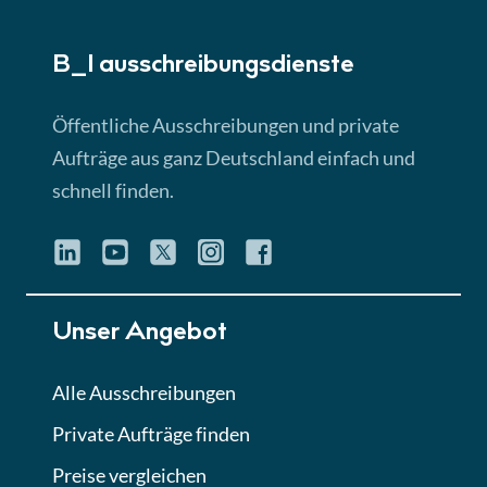
► 5:18 Min
B_I ausschreibungs­dienste
Lektion 3
EU-Ausschreibungen
Öffentliche Ausschreibungen und private
► 4:31 Min
Aufträge aus ganz Deutschland einfach und
schnell finden.
Lektion 4
Mini-Quiz
Quiz
Lektion 5
Unser Angebot
Eignung im Vergabeverfahren
► 3:18 Min
Alle Ausschreibungen
Private Aufträge finden
Lektion 6
Abgabe von Angeboten
Preise vergleichen