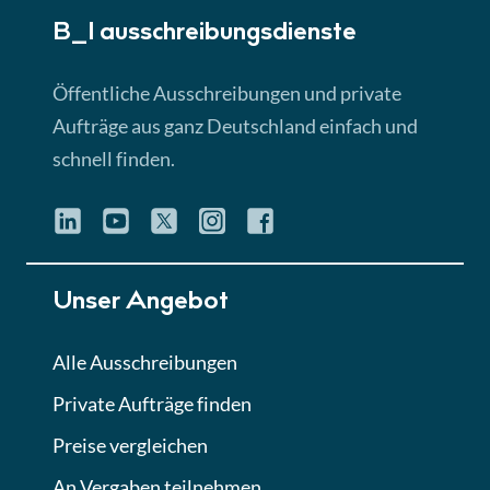
B_I ausschreibungs­dienste
Lektion 3
EU-Ausschreibungen
Öffentliche Ausschreibungen und private
► 4:31 Min
Aufträge aus ganz Deutschland einfach und
schnell finden.
Lektion 4
Mini-Quiz
Quiz
Lektion 5
Unser Angebot
Eignung im Vergabeverfahren
► 3:18 Min
Alle Ausschreibungen
Private Aufträge finden
Lektion 6
Abgabe von Angeboten
Preise vergleichen
Lektion
An Vergaben teilnehmen