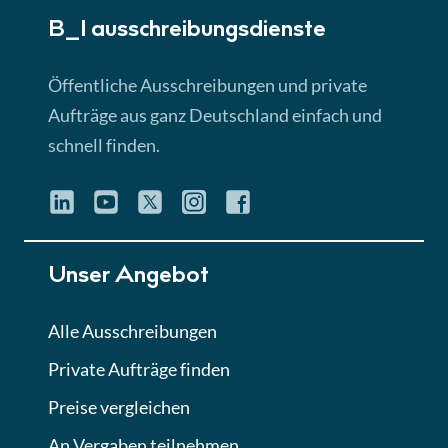
B_I ausschreibungs­dienste
Lektion 3
EU-Ausschreibungen
Öffentliche Ausschreibungen und private
► 4:31 Min
Aufträge aus ganz Deutschland einfach und
schnell finden.
Lektion 4
Mini-Quiz
Quiz
Lektion 5
Unser Angebot
Eignung im Vergabeverfahren
► 3:18 Min
Alle Ausschreibungen
Private Aufträge finden
Lektion 6
Abgabe von Angeboten
Preise vergleichen
Lektion
An Vergaben teilnehmen