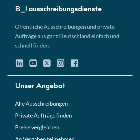
B_I ausschreibungs­dienste
Lektion 3
EU-Ausschreibungen
Öffentliche Ausschreibungen und private
► 4:31 Min
Aufträge aus ganz Deutschland einfach und
schnell finden.
Lektion 4
Mini-Quiz
Quiz
Lektion 5
Unser Angebot
Eignung im Vergabeverfahren
► 3:18 Min
Alle Ausschreibungen
Private Aufträge finden
Lektion 6
Abgabe von Angeboten
Preise vergleichen
Lektion
An Vergaben teilnehmen