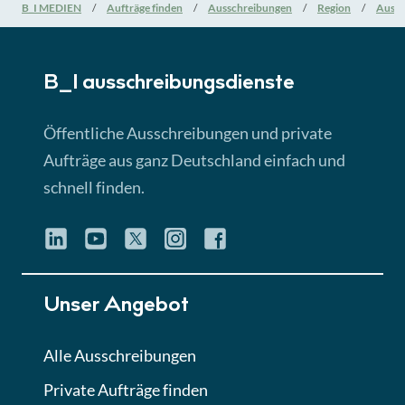
Nationale Verfahrensarten
B_I MEDIEN
Aufträge finden
Ausschreibungen
Region
Aussc
► 5:18 Min
B_I ausschreibungs­dienste
Lektion 3
EU-Ausschreibungen
Öffentliche Ausschreibungen und private
► 4:31 Min
Aufträge aus ganz Deutschland einfach und
schnell finden.
Lektion 4
Mini-Quiz
Quiz
Lektion 5
Unser Angebot
Eignung im Vergabeverfahren
► 3:18 Min
Alle Ausschreibungen
Private Aufträge finden
Lektion 6