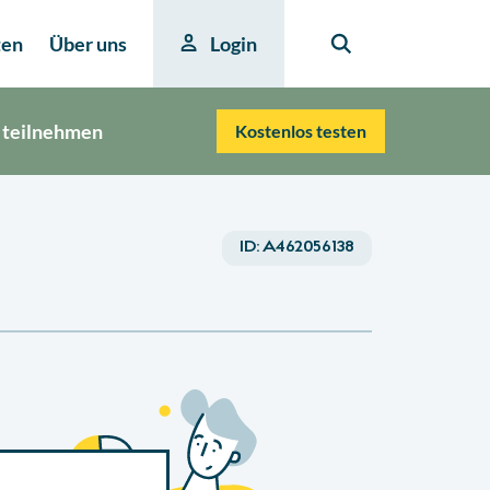
ten
Über uns
Login
 teilnehmen
Kostenlos testen
ID:
A462056138