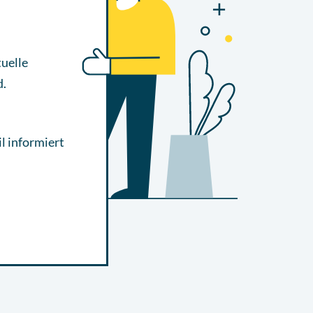
uelle
d.
l informiert