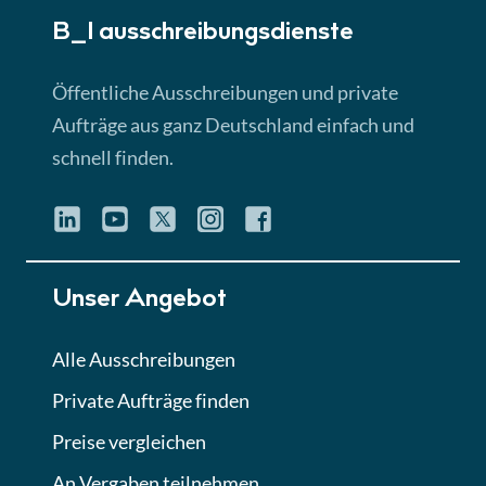
B_I ausschreibungs­dienste
Lektion 3
EU-Ausschreibungen
Öffentliche Ausschreibungen und private
► 4:31 Min
Aufträge aus ganz Deutschland einfach und
schnell finden.
Lektion 4
Mini-Quiz
Quiz
Lektion 5
Unser Angebot
Eignung im Vergabeverfahren
► 3:18 Min
Alle Ausschreibungen
Private Aufträge finden
Lektion 6
Abgabe von Angeboten
Preise vergleichen
Lektion
An Vergaben teilnehmen