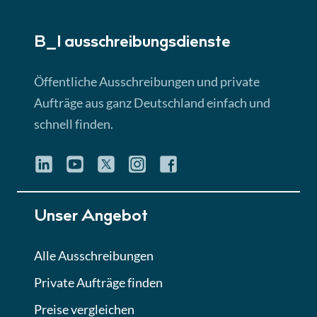
► 5:18 Min
B_I ausschreibungs­dienste
Lektion 3
EU-Ausschreibungen
Öffentliche Ausschreibungen und private
► 4:31 Min
Aufträge aus ganz Deutschland einfach und
schnell finden.
Lektion 4
Mini-Quiz
Quiz
Lektion 5
Unser Angebot
Eignung im Vergabeverfahren
► 3:18 Min
Alle Ausschreibungen
Private Aufträge finden
Lektion 6
Abgabe von Angeboten
Preise vergleichen