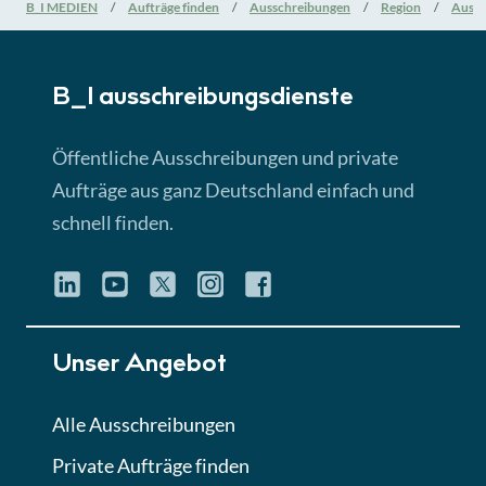
Nationale Verfahrensarten
B_I MEDIEN
Aufträge finden
Ausschreibungen
Region
Aussc
► 5:18 Min
B_I ausschreibungs­dienste
Lektion 3
EU-Ausschreibungen
Öffentliche Ausschreibungen und private
► 4:31 Min
Aufträge aus ganz Deutschland einfach und
schnell finden.
Lektion 4
Mini-Quiz
Quiz
Lektion 5
Unser Angebot
Eignung im Vergabeverfahren
► 3:18 Min
Alle Ausschreibungen
Private Aufträge finden
Lektion 6