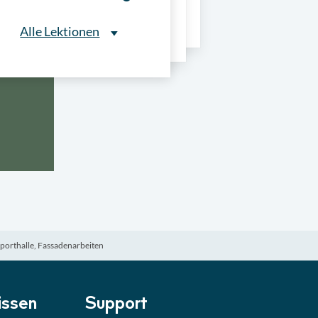
ns
Alle Lektionen
Alle Lektionen
ntliche Ausschreibungen
► 2:30 Min
onale Verfahrensarten
► 5:18 Min
usschreibungen
► 4:31 Min
-Quiz
Quiz
porthalle, Fassadenarbeiten
ung im Vergabeverfahren
► 3:18 Min
be von Angeboten
Lektion
ssen
Support