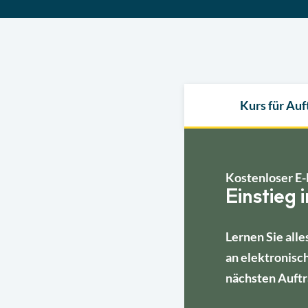
Kurs für Au
Kostenloser E-
Einstieg 
Lernen Sie alle
an elektronisc
nächsten Auftr