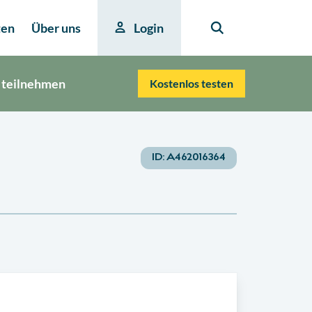
ten
Über uns
Login
 teilnehmen
Kostenlos testen
ID:
A462016364