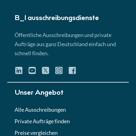
► 5:18 Min
B_I ausschreibungs­dienste
Lektion 3
EU-Ausschreibungen
Öffentliche Ausschreibungen und private
► 4:31 Min
Aufträge aus ganz Deutschland einfach und
schnell finden.
Lektion 4
Mini-Quiz
Quiz
Lektion 5
Unser Angebot
Eignung im Vergabeverfahren
► 3:18 Min
Alle Ausschreibungen
Private Aufträge finden
Lektion 6
Abgabe von Angeboten
Preise vergleichen