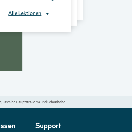
ns
Alle Lektionen
Alle Lektionen
ntliche Ausschreibungen
► 2:30 Min
onale Verfahrensarten
► 5:18 Min
usschreibungen
► 4:31 Min
-Quiz
Quiz
e, Jasmine Hauptstraße 94 und Schönhöhe
ung im Vergabeverfahren
► 3:18 Min
be von Angeboten
Lektion
ssen
Support