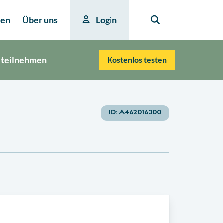
ten
Über uns
Login
 teilnehmen
Kostenlos testen
ID:
A462016300