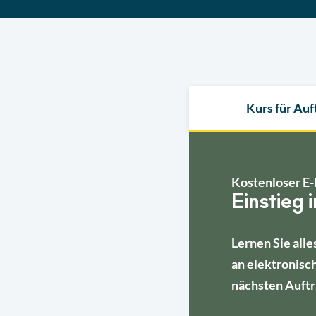
Kurs für Au
Kostenloser E-
Einstieg 
Lernen Sie alle
an elektronisc
nächsten Auftr