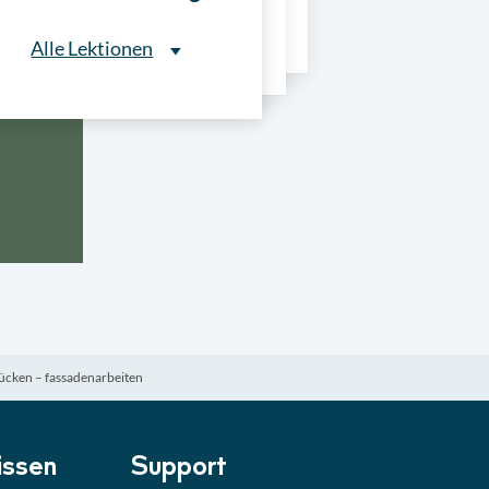
ns
Alle Lektionen
Alle Lektionen
ntliche Ausschreibungen
► 2:30 Min
onale Verfahrensarten
► 5:18 Min
usschreibungen
► 4:31 Min
-Quiz
Quiz
ücken – fassadenarbeiten
ung im Vergabeverfahren
► 3:18 Min
be von Angeboten
Lektion
ssen
Support