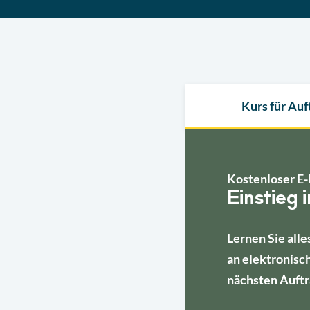
Kurs für Au
Kostenloser E-
Einstieg 
Lernen Sie alle
an elektronisc
nächsten Auftr