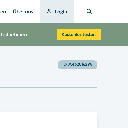
ten
Über uns
Login
 teilnehmen
Kostenlos testen
ID:
A462016298