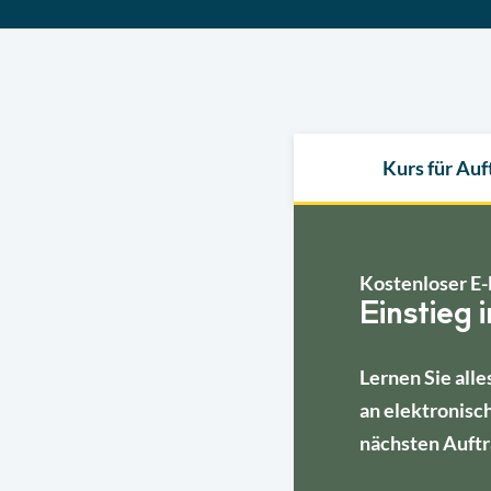
Kurs für Au
Kostenloser E-
Einstieg 
Lernen Sie alle
an elektronisc
nächsten Auftr