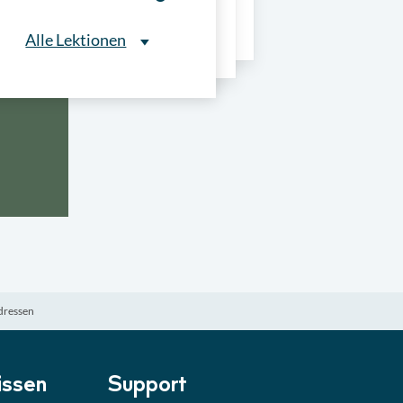
ns
Alle Lektionen
Alle Lektionen
ntliche Ausschreibungen
► 2:30 Min
onale Verfahrensarten
► 5:18 Min
usschreibungen
► 4:31 Min
-Quiz
Quiz
dressen
ung im Vergabeverfahren
► 3:18 Min
be von Angeboten
Lektion
ssen
Support