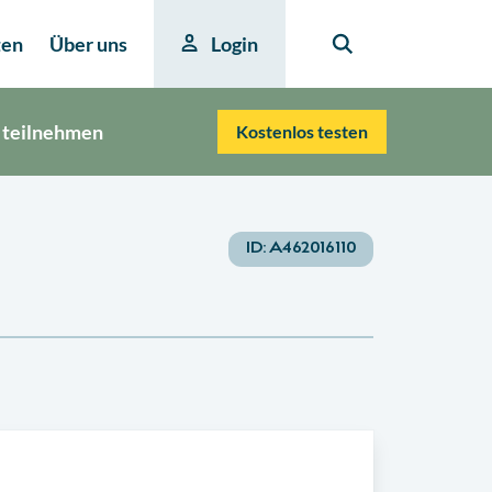
ten
Über uns
Login
 teilnehmen
Kostenlos testen
ID:
A462016110