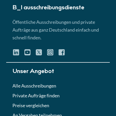
B_I ausschreibungs­dienste
Lektion 3
EU-Ausschreibungen
Öffentliche Ausschreibungen und private
► 4:31 Min
Aufträge aus ganz Deutschland einfach und
schnell finden.
Lektion 4
Mini-Quiz
Quiz
Lektion 5
Unser Angebot
Eignung im Vergabeverfahren
► 3:18 Min
Alle Ausschreibungen
Private Aufträge finden
Lektion 6
Abgabe von Angeboten
Preise vergleichen
Lektion
An Vergaben teilnehmen