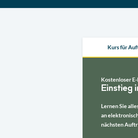
Kurs für Au
Kostenloser E-
Einstieg 
Lernen Sie alle
an elektronisc
nächsten Auftr