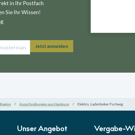
ekt in Ihr Postfach
en Sie Ihr Wissen!
ng
Lektion 1
Öffe
Jetzt anmelden
Lektion 2
Nati
Lektion 3
EU-A
Lektion 4
Mini
Region
Ausschreibungen aus Hamburg
Elektro, Ladenbeker Furtweg
Lektion 5
Eign
Lektion 6
Abga
Unser Angebot
Vergabe-Wi