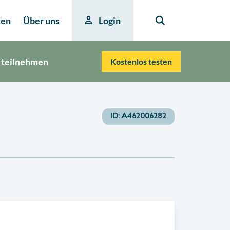
ten
Über uns
Login
 teilnehmen
Kostenlos testen
ID:
A462006282