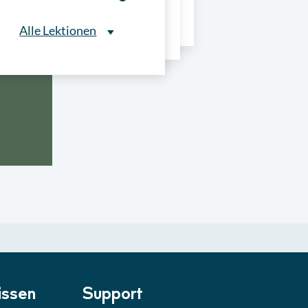
ns
Alle Lektionen
Alle Lektionen
ntliche Ausschreibungen
► 2:30 Min
onale Verfahrensarten
► 5:18 Min
usschreibungen
► 4:31 Min
-Quiz
Quiz
ung im Vergabeverfahren
► 3:18 Min
be von Angeboten
Lektion
ssen
Support